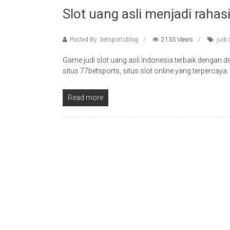
Slot uang asli menjadi rahas
Posted By: betsportsblog
2133 Views
judi 
Game judi slot uang asli Indonesia terbaik dengan 
situs 77betsports, situs slot online yang terpercaya.
Read more