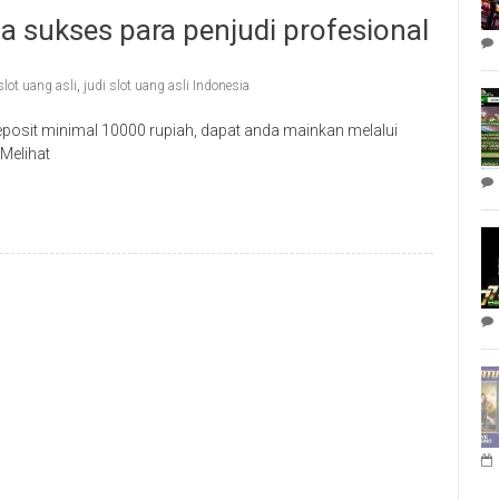
ia sukses para penjudi profesional
slot uang asli
,
judi slot uang asli Indonesia
deposit minimal 10000 rupiah, dapat anda mainkan melalui
 Melihat