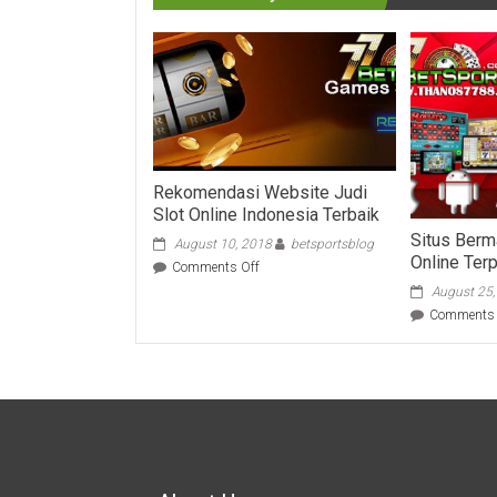
Rekomendasi Website Judi
Slot Online Indonesia Terbaik
Situs Berm
August 10, 2018
betsportsblog
Online Ter
Comments Off
on Rekomendasi Website Judi Slot Online
August 25
Comments 