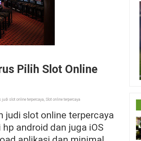
s Pilih Slot Online
 judi slot online terpercaya
,
Slot online terpercaya
judi slot online terpercaya
 hp android dan juga iOS
oad aplikasi dan minimal