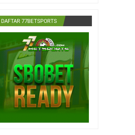
DAFTAR 77BETSPORTS