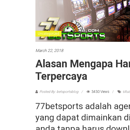
Uncategorized
March 22, 2018
Alasan Mengapa Haru
Terpercaya
Posted By: betsportsblog
3430 Views
situs
77betsports adalah agen 
yang dapat dimainkan di
anda tanpa harus downl