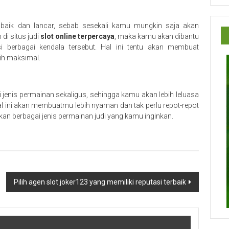
 baik dan lancar, sebab sesekali kamu mungkin saja akan
di situs judi
slot online terpercaya
, maka kamu akan dibantu
 berbagai kendala tersebut. Hal ini tentu akan membuat
ih maksimal.
jenis permainan sekaligus, sehingga kamu akan lebih leluasa
al ini akan membuatmu lebih nyaman dan tak perlu repot-repot
an berbagai jenis permainan judi yang kamu inginkan.
Pilih agen slot joker123 yang memiliki reputasi terbaik