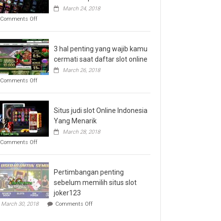
March 24, 2018
Comments Off
on Pilih agen slot joker123 yang memiliki reputasi
terbaik
3 hal penting yang wajib kamu
cermati saat daftar slot online
March 26, 2018
Comments Off
on 3 hal penting yang wajib kamu cermati saat daftar
slot online
Situs judi slot Online Indonesia
Yang Menarik
March 28, 2018
Comments Off
on Situs judi slot Online Indonesia Yang Menarik
Pertimbangan penting
sebelum memilih situs slot
joker123
March 30, 2018
Comments Off
on Pertimbangan penting
sebelum memilih situs slot
joker123