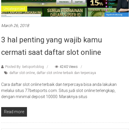
Uncategorized
March 26, 2018
3 hal penting yang wajib kamu
cermati saat daftar slot online
Posted By: betsportsblog
4240 Views
daftar slot online
,
daftar slot online terbaik dan terpercaya
Cara daftar slot online terbaik dan terpercaya bisa anda lakukan
melalui situs 77betsports.com. Situs judi slot online terlengkap,
dengan minimal deposit 10000. Maraknya situs
Read more