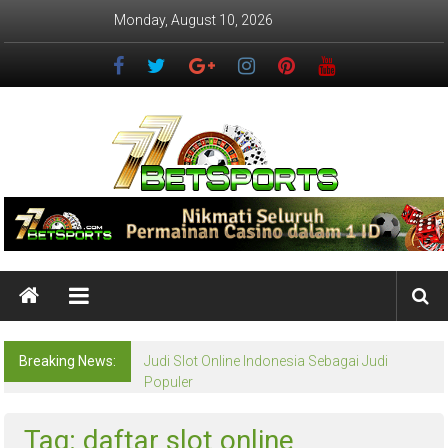
Skip to content
Monday, August 10, 2026
Judi Slot Casino Online
Judi Slot Casino Online
Breaking News:
Judi Slot Online Indonesia Sebagai Judi
Populer
Tag: daftar slot online