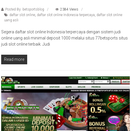
Posted By: betsportsblog
2384 Views
daftar slot online
,
daftar slot online Indonesia terpercaya
,
daftar slot online
uang asli
Segera daftar slot online Indonesia terpercaya dengan sistem judi
online uang asli minimal deposit 1000 melalui situs 77betsports situs
judi slot online terbaik. Judi
Read more