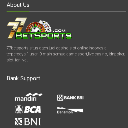
About Us
77betsports situs agen judi casino slot online indonesia
terpercaya 1 user ID main semua game sport,live casino, idnpoker,
slot, idnlive .
Bank Support