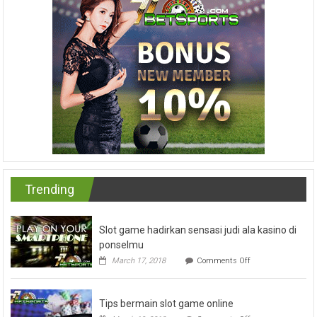
Trending
Slot game hadirkan sensasi judi ala kasino di
ponselmu
March 17, 2018
Comments Off
on Slot game
hadirkan sensasi
judi ala kasino di
ponselmu
Tips bermain slot game online