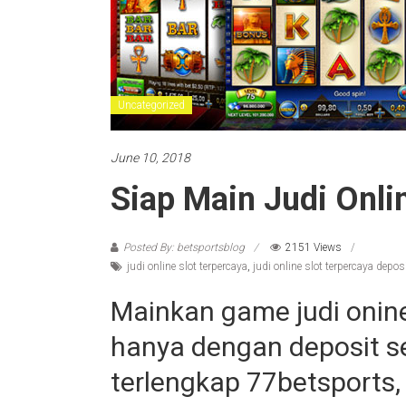
Uncategorized
June 10, 2018
Siap Main Judi Onli
Posted By: betsportsblog
2151 Views
judi online slot terpercaya
,
judi online slot terpercaya depo
Mainkan game judi onine
hanya dengan deposit se
terlengkap 77betsports,