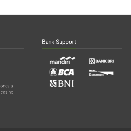
Bank Support
ndonesia
 casino,